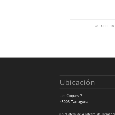
OCTUBRE 18,
/
Ubicación
Les Coques 7
43003 Tarragona
(En el lateral de la Catedral de Tarragon