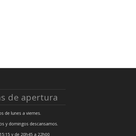
as de apertura
s de lunes a viernes.
os y domingos descansamos.
15:15 y de 20h45 a 22h00