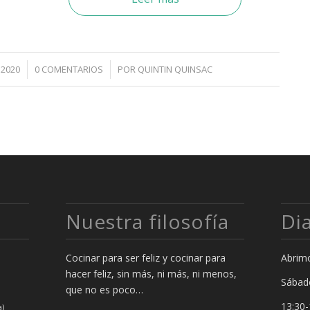
 2020
0 COMENTARIOS
/
POR
QUINTIN QUINSAC
Nuestra filosofía
Di
Cocinar para ser feliz y cocinar para
Abrimo
hacer feliz, sin más, ni más, ni menos,
Sábad
que no es poco…
13:30-
a)