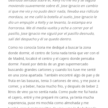
desnuda sentada sobre él, Kelly no me vio y se seguía
moviendo suavemente sobre él. Jose Ignacio en cambio
sí que me vio y no pudo decir nada, llevaba esa ridícula
mordaza, se me calló la botella al suelo, Jose Ignacio le
dio un empujón a Kelly y se levanto, la estampa era
horrorosa. Me di media vuelta y eche a correr por el
pasillo, Jose Ignacio me siguió por el pasillo desnudo,
salí del despacho y él se quedo dentro.
Como no conocía Soria me dediqué a buscar la zona
donde dormir, el centro de Soria nada tenía que ver con el
de Madrid, localicé el centro y el cajero donde pensaba
dormir. Paseé por detrás de un gran supermercado
buscando grandes cartones y cuando los tuve me senté
en una zona apartada. También encontré algo de pan y de
fruta en las basuras, tenia 3 cartones de vino, y me puse a
comer, y a beber, hacia mucho frio, y después de beber 2
litros de vino ya no sentía nada. Como pude me fui hasta
el cajero, entré y me preparé mi cama, ya tenía mucha
experiencia, puse mi mochila como almohada y me