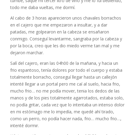
tumbé, saqué mi tercer litro de vino y me lo fui bebiendo,
todo me daba vueltas, me dormí.
Al cabo de 3 horas aparecieron unos chavales borrachos
en el cajero que me empezaron a insultar, y a dar
patadas, me golpearon en la cabeza se ensañaron
conmigo. Conseguí levantarme, sangraba por la cabeza y
por la boca, creo que les dio miedo verme tan mal y me
dejaron marchar.
Salí del cajero, eran las 04h00 de la mañana, y hacia un
frio espantoso, tenía dolores por todo el cuerpo y estaba
totalmente borracho, conseguí llegar hasta un callejón
intenté llegar a un portal pero me caí al suelo, hacia frio,
mucho frio… no me podía mover, tenia los dedos de las
manos y de los pies totalmente agarrotados, estaba solo,
no podía gritar, cada vez que lo intentaba un intenso dolor
en mi estómago me lo impedía, me quedé ahí tirado,
como un perro, no podía hacer nada, frio… mucho frio…,
intenté dormir.