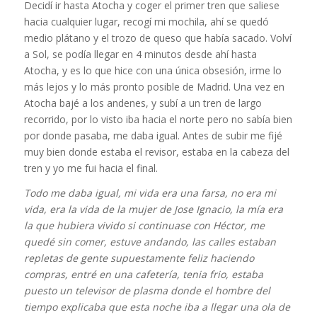
Decidí ir hasta Atocha y coger el primer tren que saliese
hacia cualquier lugar, recogí mi mochila, ahí se quedó
medio plátano y el trozo de queso que había sacado. Volví
a Sol, se podía llegar en 4 minutos desde ahí hasta
Atocha, y es lo que hice con una única obsesión, irme lo
más lejos y lo más pronto posible de Madrid. Una vez en
Atocha bajé a los andenes, y subí a un tren de largo
recorrido, por lo visto iba hacia el norte pero no sabía bien
por donde pasaba, me daba igual. Antes de subir me fijé
muy bien donde estaba el revisor, estaba en la cabeza del
tren y yo me fui hacia el final.
Todo me daba igual, mi vida era una farsa, no era mi
vida, era la vida de la mujer de Jose Ignacio, la mía era
la que hubiera vivido si continuase con Héctor, me
quedé sin comer, estuve andando, las calles estaban
repletas de gente supuestamente feliz haciendo
compras, entré en una cafetería, tenia frio, estaba
puesto un televisor de plasma donde el hombre del
tiempo explicaba que esta noche iba a llegar una ola de