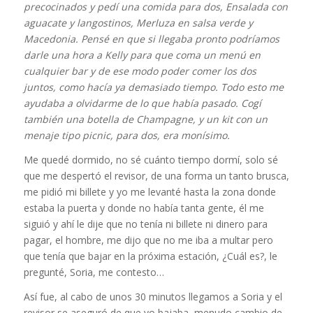
precocinados y pedí una comida para dos, Ensalada con
aguacate y langostinos, Merluza en salsa verde y
Macedonia. Pensé en que si llegaba pronto podríamos
darle una hora a Kelly para que coma un menú en
cualquier bar y de ese modo poder comer los dos
juntos, como hacía ya demasiado tiempo. Todo esto me
ayudaba a olvidarme de lo que había pasado. Cogí
también una botella de Champagne, y un kit con un
menaje tipo picnic, para dos, era monísimo.
Me quedé dormido, no sé cuánto tiempo dormí, solo sé
que me despertó el revisor, de una forma un tanto brusca,
me pidió mi billete y yo me levanté hasta la zona donde
estaba la puerta y donde no había tanta gente, él me
siguió y ahí le dije que no tenía ni billete ni dinero para
pagar, el hombre, me dijo que no me iba a multar pero
que tenía que bajar en la próxima estación, ¿Cuál es?, le
pregunté, Soria, me contesto…
Así fue, al cabo de unos 30 minutos llegamos a Soria y el
revisor se aseguró de que yo bajaba, menudo cambio de