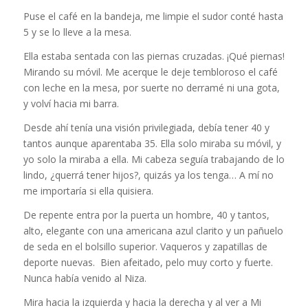
Puse el café en la bandeja, me limpie el sudor conté hasta
5 y se lo lleve a la mesa.
Ella estaba sentada con las piernas cruzadas. ¡Qué piernas!
Mirando su móvil. Me acerque le deje tembloroso el café
con leche en la mesa, por suerte no derramé ni una gota,
y volví hacia mi barra.
Desde ahí tenía una visión privilegiada, debía tener 40 y
tantos aunque aparentaba 35. Ella solo miraba su móvil, y
yo solo la miraba a ella. Mi cabeza seguía trabajando de lo
lindo, ¿querrá tener hijos?, quizás ya los tenga… A mí no
me importaría si ella quisiera.
De repente entra por la puerta un hombre, 40 y tantos,
alto, elegante con una americana azul clarito y un pañuelo
de seda en el bolsillo superior. Vaqueros y zapatillas de
deporte nuevas. Bien afeitado, pelo muy corto y fuerte.
Nunca había venido al Niza.
Mira hacia la izquierda y hacia la derecha y al ver a Mi