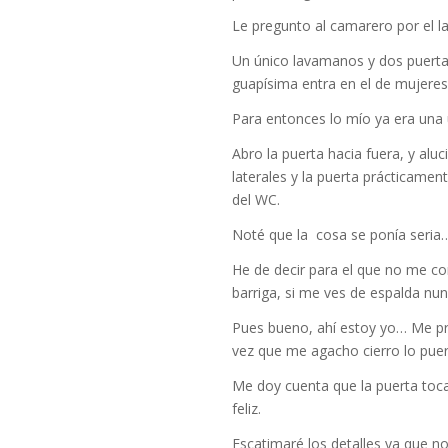
Le pregunto al camarero por el l
Un único lavamanos y dos puertas
guapísima entra en el de mujere
Para entonces lo mío ya era una
Abro la puerta hacia fuera, y alu
laterales y la puerta prácticamen
del WC.
Noté que la cosa se ponía seria… 
He de decir para el que no me c
barriga, si me ves de espalda nunc
Pues bueno, ahí estoy yo… Me pr
vez que me agacho cierro lo puer
Me doy cuenta que la puerta toc
feliz.
Escatimaré los detalles ya que no