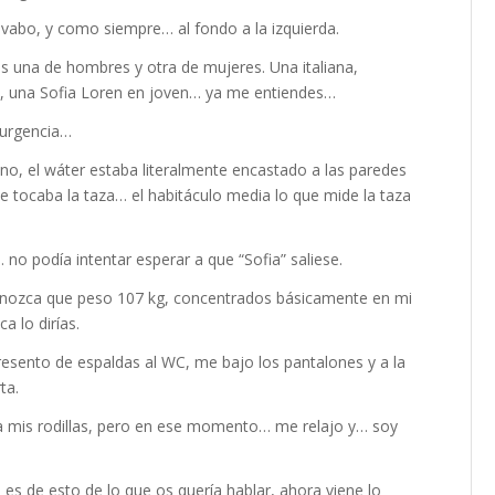
avabo, y como siempre… al fondo a la izquierda.
 una de hombres y otra de mujeres. Una italiana,
s, una Sofia Loren en joven… ya me entiendes…
 urgencia…
cino, el wáter estaba literalmente encastado a las paredes
te tocaba la taza… el habitáculo media lo que mide la taza
no podía intentar esperar a que “Sofia” saliese.
onozca que peso 107 kg, concentrados básicamente en mi
a lo dirías.
esento de espaldas al WC, me bajo los pantalones y a la
ta.
a mis rodillas, pero en ese momento… me relajo y… soy
 es de esto de lo que os quería hablar, ahora viene lo