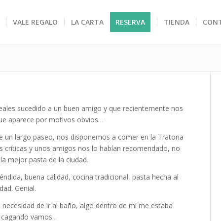
VALE REGALO
LA CARTA
RESERVA
TIENDA
CON
eales sucedido a un buen amigo y que recientemente nos
ue aparece por motivos obvios…
e un largo paseo, nos disponemos a comer en la Tratoria
s críticas y unos amigos nos lo habían recomendado, no
 la mejor pasta de la ciudad.
ndida, buena calidad, cocina tradicional, pasta hecha al
ad. Genial.
la necesidad de ir al baño, algo dentro de mí me estaba
aba cagando vamos…