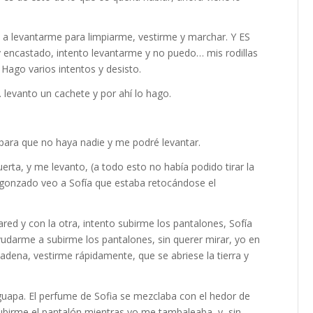
a levantarme para limpiarme, vestirme y marchar. Y ES
castado, intento levantarme y no puedo… mis rodillas
Hago varios intentos y desisto.
levanto un cachete y por ahí lo hago.
é para que no haya nadie y me podré levantar.
uerta, y me levanto, (a todo esto no había podido tirar la
rgonzado veo a Sofía que estaba retocándose el
d y con la otra, intento subirme los pantalones, Sofía
yudarme a subirme los pantalones, sin querer mirar, yo en
adena, vestirme rápidamente, que se abriese la tierra y
guapa. El perfume de Sofia se mezclaba con el hedor de
subirme el pantalón mientras yo me tambaleaba, y sin