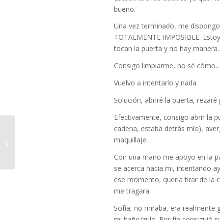
bueno.
Una vez terminado, me dispongo 
TOTALMENTE IMPOSIBLE. Estoy en
tocan la puerta y no hay manera. 
Consigo limpiarme, no sé cómo… 
Vuelvo a intentarlo y nada.
Solución, abriré la puerta, rezar
Efectivamente, consigo abrir la p
cadena, estaba detrás mío), ave
maquillaje…
Matequeria Maravillas
Con una mano me apoyo en la pare
se acerca hacia mi, intentando a
ese momento, quería tirar de la c
me tragara.
Sofía, no miraba, era realmente 
mi baño/zulo. Por fín consiguió 