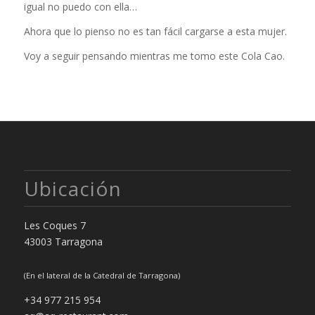
igual no puedo con ella…
Ahora que lo pienso no es tan fácil cargarse a esta mujer.
Voy a seguir pensando mientras me tomo este Cola Cao.
Ubicación
Les Coques 7
43003 Tarragona
(En el lateral de la Catedral de Tarragona)
+34 977 215 954