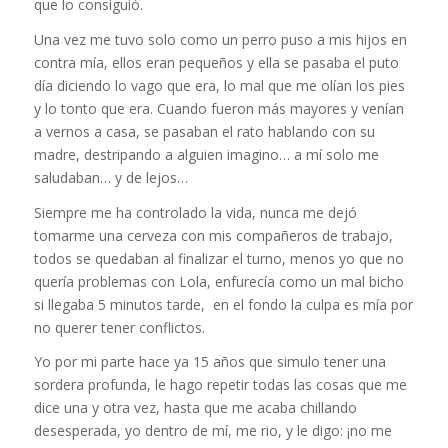
que lo consiguió.
Una vez me tuvo solo como un perro puso a mis hijos en
contra mía, ellos eran pequeños y ella se pasaba el puto
día diciendo lo vago que era, lo mal que me olían los pies
y lo tonto que era. Cuando fueron más mayores y venían
a vernos a casa, se pasaban el rato hablando con su
madre, destripando a alguien imagino… a mí solo me
saludaban… y de lejos…
Siempre me ha controlado la vida, nunca me dejó
tomarme una cerveza con mis compañeros de trabajo,
todos se quedaban al finalizar el turno, menos yo que no
quería problemas con Lola, enfurecía como un mal bicho
si llegaba 5 minutos tarde, en el fondo la culpa es mía por
no querer tener conflictos.
Yo por mi parte hace ya 15 años que simulo tener una
sordera profunda, le hago repetir todas las cosas que me
dice una y otra vez, hasta que me acaba chillando
desesperada, yo dentro de mí, me rio, y le digo: ¡no me